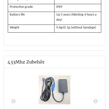
Protection grade
IP69
Battery life
Up 5 years (Working 4 hours a
day)
Weight
9.6g±0.1g (without bandage)
433Mhz Zubehör