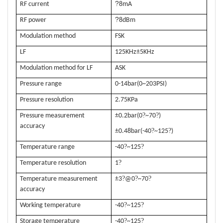
?
RF current
8mA
?
RF power
8dBm
Modulation method
FSK
LF
125KHz±5KHz
Modulation method for LF
ASK
Pressure range
0-14bar(0~203PSI)
Pressure resolution
2.75KPa
?
?
Pressure measurement
±0.2bar(0
~70
)
accuracy
?
?
±
0.48bar(-40
~125
)
?
?
Temperature range
-40
~125
?
Temperature resolution
1
?
?
?
Temperature measurement
±3
@0
~70
accuracy
?
?
Working temperature
-40
~125
?
?
Storage temperature
-40
~125