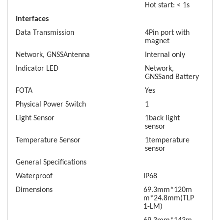
Hot start: < 1s
Interfaces
Data Transmission
4Pin port with
magnet
Network, GNSSAntenna
Internal only
Indicator LED
Network,
GNSSand Battery
FOTA
Yes
Physical Power Switch
1
Light Sensor
1back light
sensor
Temperature Sensor
1temperature
sensor
General Specifications
Waterproof
IP68
Dimensions
69.3mm*120m
m*24.8mm(TLP
1-LM)