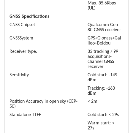
Max. 85.6Kbps
(UL)
GNSS Specifications
GNSS Chipset
Qualcomm Gen
8C GNSS receiver
GNSSSystem
GPS+Glonass+Gal
ileo+Beidou
Receiver type:
33 tracking / 99
acquisitions-
channel GNSS
receiver
Sensitivity
Cold start: -149
dBm
Tracking: -163
dBm
Position Accuracy in open sky (CEP-
< 2m
50)
Standalone TTFF
Cold start: < 29s
Warm start: <
27s