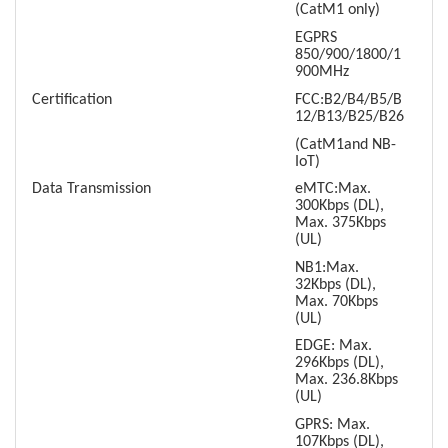
(CatM1 only)
EGPRS
850/900/1800/1
900MHz
Certification
FCC:B2/B4/B5/B
12/B13/B25/B26
(CatM1and NB-
IoT)
Data Transmission
eMTC:Max.
300Kbps (DL),
Max. 375Kbps
(UL)
NB1:Max.
32Kbps (DL),
Max. 70Kbps
(UL)
EDGE: Max.
296Kbps (DL),
Max. 236.8Kbps
(UL)
GPRS: Max.
107Kbps (DL),