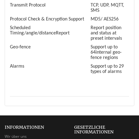
Transmit Protocol
TCP, UDP, MQTT,
SMS
Protocol Check & Encryption Support
MD5/ AES256
Scheduled
Report position
Timing/angle/distanceReport
and status at
preset intervals
Geo-fence
Support up to
64internal geo-
fence regions
Alarms
Support up to 29
types of alarms
INFORMATIONEN
GESETZLICHE
INFORMATIONEN
Wir über uns