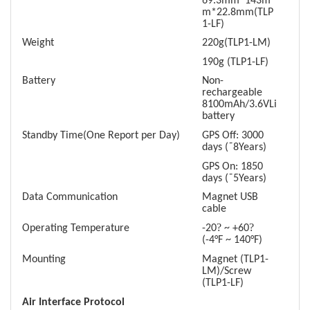
69.3mm*143m
m*22.8mm(TLP
1-LF)
Weight
220g(TLP1-LM)
190g (TLP1-LF)
Battery
Non-
rechargeable
8100mAh/3.6VLi
battery
Standby Time(One Report per Day)
GPS Off: 3000
days (˜8Years)
GPS On: 1850
days (˜5Years)
Data Communication
Magnet USB
cable
?
?
Operating Temperature
-20
~ +60
(-4°F ~ 140°F)
Mounting
Magnet (TLP1-
LM)/Screw
(TLP1-LF)
Air Interface Protocol